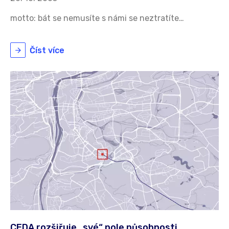
motto: bát se nemusíte s námi se neztratíte…
Číst více
CEDA rozšiřuje „své“ pole působnosti