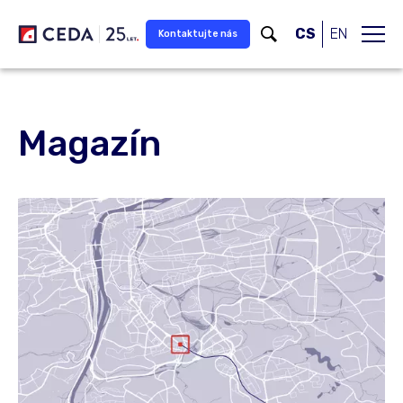
Přeskočit na hlavní obsah
CS
EN
Kontaktujte nás
Magazín