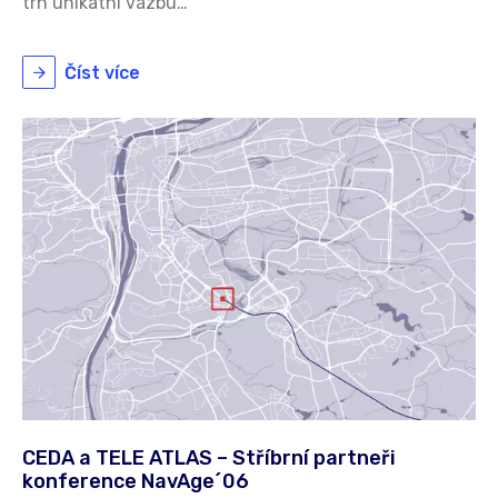
trh unikátní vazbu…
Číst více
CEDA a TELE ATLAS – Stříbrní partneři
konference NavAge´06