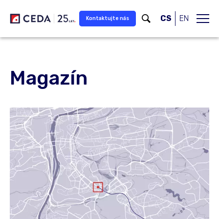
Přeskočit na hlavní obsah
CS
EN
Kontaktujte nás
Magazín