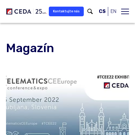
Přeskočit na hlavní obsah
CS
EN
Kontaktujte nás
Magazín