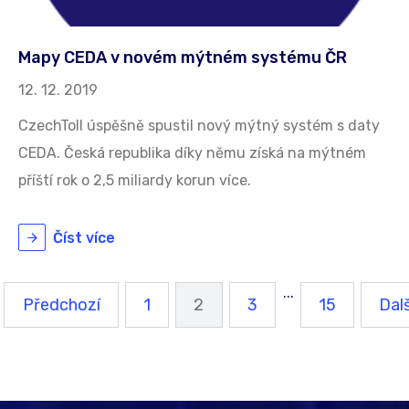
Mapy CEDA v novém mýtném systému ČR
12. 12. 2019
CzechToll úspěšně spustil nový mýtný systém s daty
CEDA. Česká republika díky němu získá na mýtném
příští rok o 2,5 miliardy korun více.
Číst více
...
Předchozí
1
2
3
15
Dalš