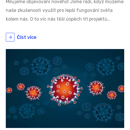
Milujeme objevování nového! Jsme rádi, když můžeme
naše zkušenosti využít pro lepší fungování světa
kolem nás. O to víc nás těší úspěch tří projektů…
Číst více