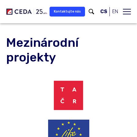
Přeskočit na hlavní obsah
CS
EN
Kontaktujte nás
Mezinárodní
projekty