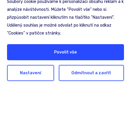
Soubory cookie používáme k personalizaci obsahu reklam a k
Navigovat
analýze návštěvnosti. Můžete "Povolit vše" nebo si
přizpůsobit nastavení kliknutím na tlačítko "Nastavení".
Udělený souhlas je možné odvolat po kliknutí na odkaz
"Cookies" v patičce stránky.
Povolit vše
Nastavení
Odmítnout a zavřít
Věda a výzkum
Média
Akcionáři
Licenční podmínky
Ochrana informací