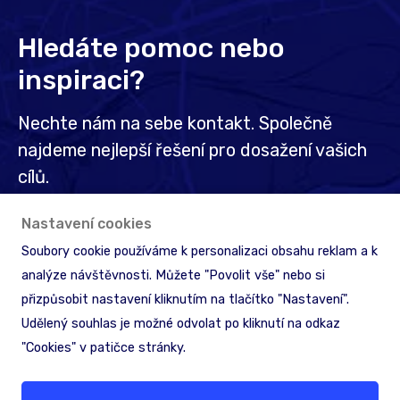
Hledáte pomoc nebo
inspiraci?
Nechte nám na sebe kontakt. Společně
najdeme nejlepší řešení pro dosažení vašich
cílů.
Nastavení cookies
Ozvěte se nám
Soubory cookie používáme k personalizaci obsahu reklam a k
analýze návštěvnosti. Můžete "Povolit vše" nebo si
přizpůsobit nastavení kliknutím na tlačítko "Nastavení".
Udělený souhlas je možné odvolat po kliknutí na odkaz
"Cookies" v patičce stránky.
CEDA Maps a.s
Jihlavská 1558/21