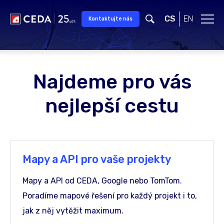
Přeskočit na hlavní obsah
CS
EN
Kontaktujte nás
Najdeme pro vás
nejlepší cestu
Mapy a API pro vaše projekty
Mapy a API od CEDA, Google nebo TomTom.
Poradíme mapové řešení pro každý projekt i to,
jak z něj vytěžit maximum.