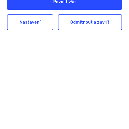
Povolit vše
140 00 Praha 4
T:
+420 226 201 100
Nastavení
Odmítnout a zavřít
E:
info@ceda.cz
Navigovat