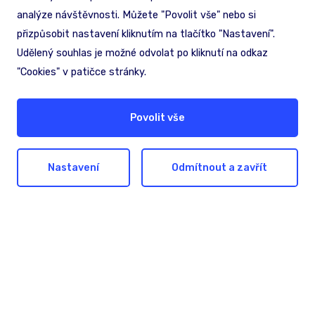
analýze návštěvnosti. Můžete "Povolit vše" nebo si
přizpůsobit nastavení kliknutím na tlačítko "Nastavení".
Udělený souhlas je možné odvolat po kliknutí na odkaz
"Cookies" v patičce stránky.
Povolit vše
Přesná data o dopravě
Nastavení
Odmítnout a zavřít
Pomáháme zachraňovat životy a
zajišťovat hladkou dopravu v
celém Česku a blízkém okolí.
přesné podklady k vysílání dopravních informací
(NDIC) na našem území i v okolních státech