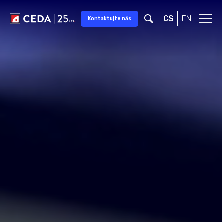
Přeskočit na hlavní obsah
CS
EN
Kontaktujte nás