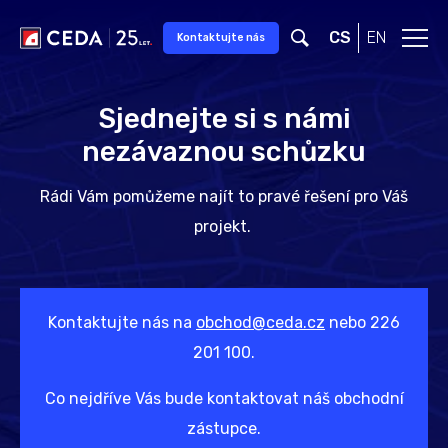
Přeskočit na hlavní obsah
CS
EN
Kontaktujte nás
Sjednejte si s námi
nezávaznou schůzku
Rádi Vám pomůžeme najít to pravé řešení pro Váš
projekt.
Kontaktujte nás na
obchod@ceda.cz
nebo 226
201 100.
Co nejdříve Vás bude kontaktovat náš obchodní
zástupce.