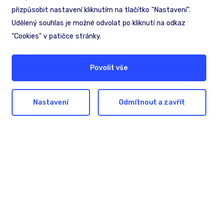
přizpůsobit nastavení kliknutím na tlačítko "Nastavení".
Profesionální
Udělený souhlas je možné odvolat po kliknutí na odkaz
zmapování prostor
"Cookies" v patičce stránky.
Detailní digitalizace interiéru budov,
včetně místností, chodeb, výtahů a
Povolit vše
schodišť, pro přesnou a efektivní navigaci.
Nastavení
Odmítnout a zavřít
Navigace bez stahování
aplikace
Navigace bez nutnosti instalace aplikace,
jednoduché a srozumitelné pro
návštěvníky i personál.