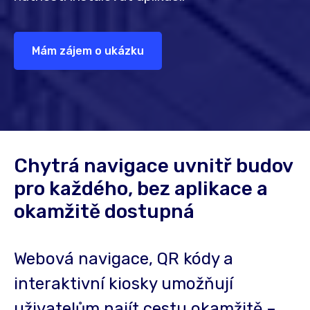
Mám zájem o ukázku
Chytrá navigace uvnitř budov
pro každého, bez aplikace a
okamžitě dostupná
Webová navigace, QR kódy a
interaktivní kiosky umožňují
uživatelům najít cestu okamžitě –