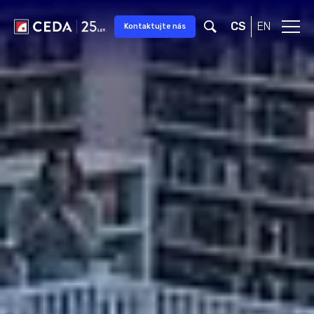
Přeskočit na hlavní obsah
CS
EN
Kontaktujte nás