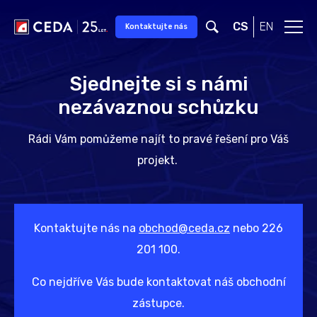
Přeskočit na hlavní obsah
CS
EN
Kontaktujte nás
Sjednejte si s námi
nezávaznou schůzku
Rádi Vám pomůžeme najít to pravé řešení pro Váš
projekt.
Kontaktujte nás na
obchod@ceda.cz
nebo 226
201 100.
Co nejdříve Vás bude kontaktovat náš obchodní
zástupce.