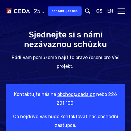
Přeskočit na hlavní obsah
CS
EN
Kontaktujte nás
Sjednejte si s námi
nezávaznou schůzku
Rádi Vám pomůžeme najít to pravé řešení pro Váš
projekt.
Kontaktujte nás na
obchod@ceda.cz
nebo 226
201 100.
Co nejdříve Vás bude kontaktovat náš obchodní
zástupce.