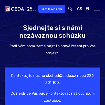
Přeskočit na hlavní obsah
CS
EN
Kontaktujte nás
Sjednejte si s námi
nezávaznou schůzku
Rádi Vám pomůžeme najít to pravé řešení pro Váš
projekt.
Kontaktujte nás na
obchod@ceda.cz
nebo 226
201 100.
Co nejdříve Vás bude kontaktovat náš obchodní
zástupce.