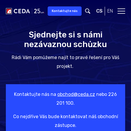
Přeskočit na hlavní obsah
CS
EN
Kontaktujte nás
Sjednejte si s námi
nezávaznou schůzku
Rádi Vám pomůžeme najít to pravé řešení pro Váš
projekt.
Kontaktujte nás na
obchod@ceda.cz
nebo 226
201 100.
Co nejdříve Vás bude kontaktovat náš obchodní
zástupce.