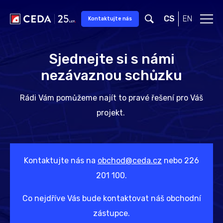
Přeskočit na hlavní obsah
CS
EN
Kontaktujte nás
Sjednejte si s námi
nezávaznou schůzku
Rádi Vám pomůžeme najít to pravé řešení pro Váš
projekt.
Kontaktujte nás na
obchod@ceda.cz
nebo 226
201 100.
Co nejdříve Vás bude kontaktovat náš obchodní
zástupce.