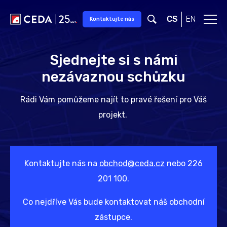
Přeskočit na hlavní obsah
CS
EN
Kontaktujte nás
Sjednejte si s námi
nezávaznou schůzku
Rádi Vám pomůžeme najít to pravé řešení pro Váš
projekt.
Kontaktujte nás na
obchod@ceda.cz
nebo 226
201 100.
Co nejdříve Vás bude kontaktovat náš obchodní
zástupce.