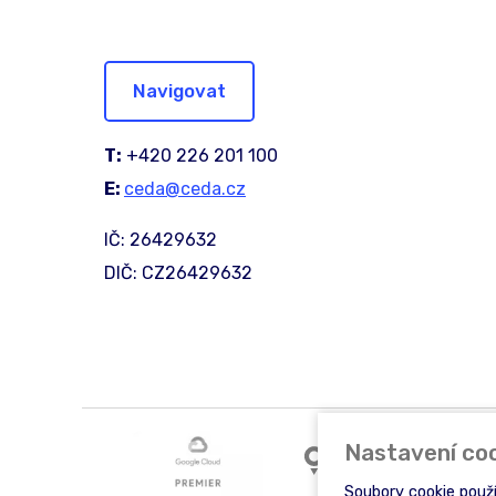
Navigovat
T:
+420 226 201 100
E:
ceda@ceda.cz
IČ: 26429632
DIČ: CZ26429632
Nastavení co
Soubory cookie použ