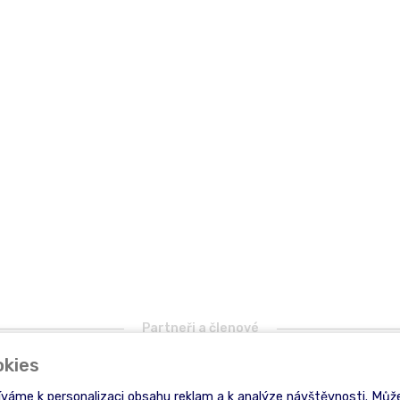
Partneři a členové
okies
íváme k personalizaci obsahu reklam a k analýze návštěvnosti. Může