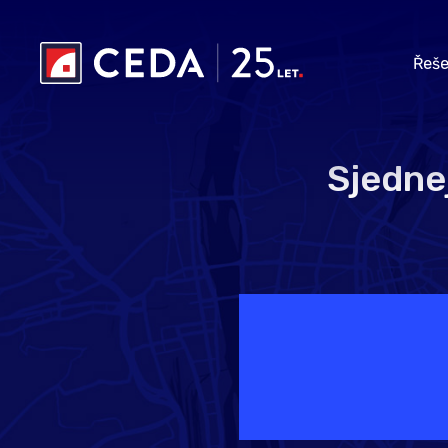
Přeskočit na hlavní obsah
Řeše
Sjedne