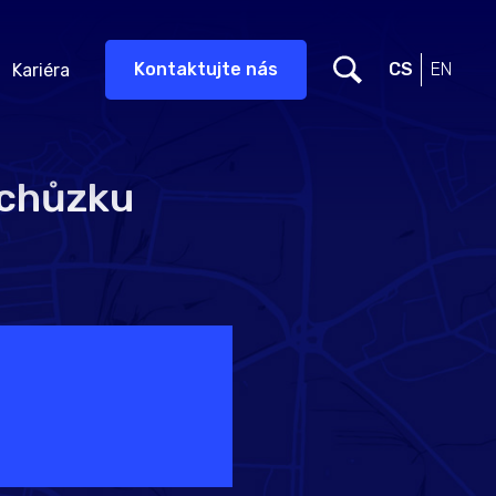
Kontaktujte nás
CS
EN
Kariéra
schůzku