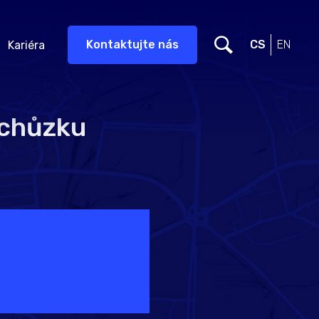
Kontaktujte nás
CS
EN
Kariéra
schůzku