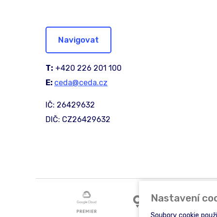
Navigovat
T:
+420 226 201 100
E:
ceda@ceda.cz
IČ: 26429632
DIČ: CZ26429632
Nastavení co
Soubory cookie použ