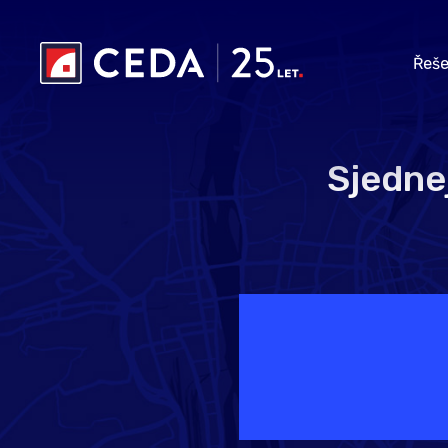
Přeskočit na hlavní obsah
Řeše
Sjedne