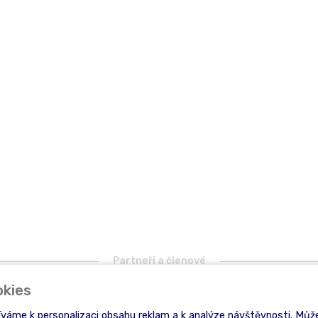
Partneři a členové
okies
íváme k personalizaci obsahu reklam a k analýze návštěvnosti. Může