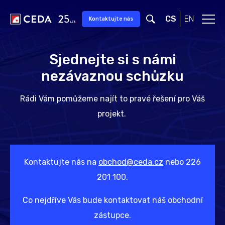
Přeskočit na hlavní obsah
CS
EN
Kontaktujte nás
Sjednejte si s námi
nezávaznou schůzku
Rádi Vám pomůžeme najít to pravé řešení pro Váš
projekt.
Kontaktujte nás na
obchod@ceda.cz
nebo 226
201 100.
Co nejdříve Vás bude kontaktovat náš obchodní
zástupce.