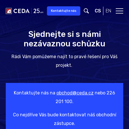
Přeskočit na hlavní obsah
CS
EN
Kontaktujte nás
Sjednejte si s námi
nezávaznou schůzku
Rádi Vám pomůžeme najít to pravé řešení pro Váš
projekt.
Kontaktujte nás na
obchod@ceda.cz
nebo 226
201 100.
Co nejdříve Vás bude kontaktovat náš obchodní
zástupce.