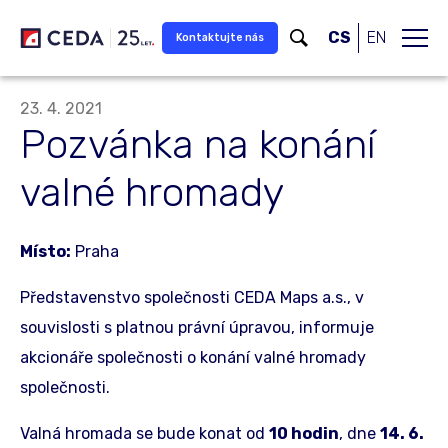
Přeskočit na hlavní obsah
CS
EN
Kontaktujte nás
23. 4. 2021
Pozvánka na konání
valné hromady
Místo:
Praha
Představenstvo společnosti CEDA Maps a.s., v
souvislosti s platnou právní úpravou, informuje
akcionáře společnosti o konání valné hromady
společnosti.
Valná hromada se bude konat od
10 hodin
, dne
14. 6.