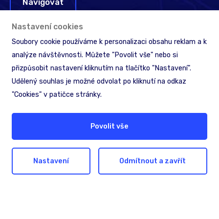
Navigovat
Nastavení cookies
Soubory cookie používáme k personalizaci obsahu reklam a k
analýze návštěvnosti. Můžete "Povolit vše" nebo si
přizpůsobit nastavení kliknutím na tlačítko "Nastavení".
Udělený souhlas je možné odvolat po kliknutí na odkaz
"Cookies" v patičce stránky.
Věda a výzkum
Média
Povolit vše
Akcionáři
Licenční podmínky
Ochrana informací
Nastavení
Odmítnout a zavřít
Zpětný odběr & recyklace
Cookies