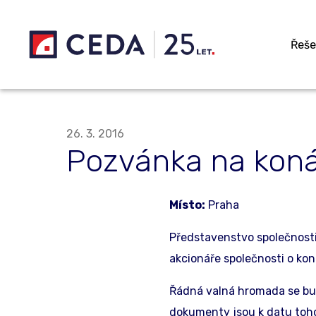
Přeskočit na hlavní obsah
Řeše
26. 3. 2016
Pozvánka na koná
Místo:
Praha
Představenstvo společnosti 
akcionáře společnosti o ko
Řádná valná hromada se bude
dokumenty jsou k datu toho