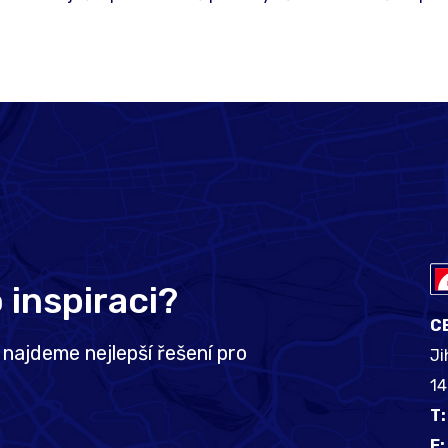
inspiraci?
C
najdeme nejlepší řešení pro
Ji
1
T:
E: