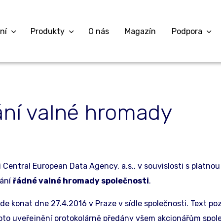
ní
Produkty
O nás
Magazín
Podpora
ní valné hromady
Central European Data Agency, a.s., v souvislosti s platnou
nání
řádné valné hromady společnosti
.
 konat dne 27.4.2016 v Praze v sídle společnosti. Text poz
to uveřejnění protokolárně předány všem akcionářům spole