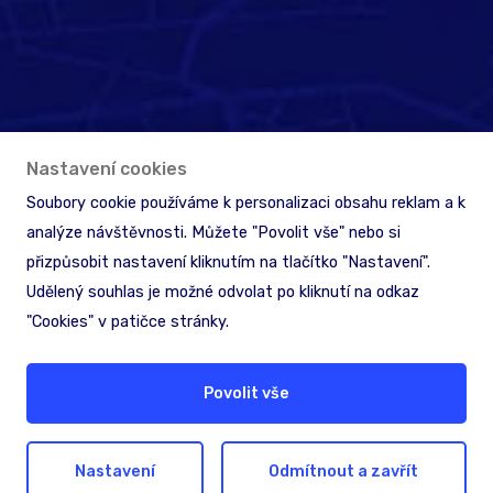
Nastavení cookies
Soubory cookie používáme k personalizaci obsahu reklam a k
analýze návštěvnosti. Můžete "Povolit vše" nebo si
přizpůsobit nastavení kliknutím na tlačítko "Nastavení".
Udělený souhlas je možné odvolat po kliknutí na odkaz
"Cookies" v patičce stránky.
Povolit vše
Hledáte pomoc nebo
inspiraci?
Nastavení
Odmítnout a zavřít