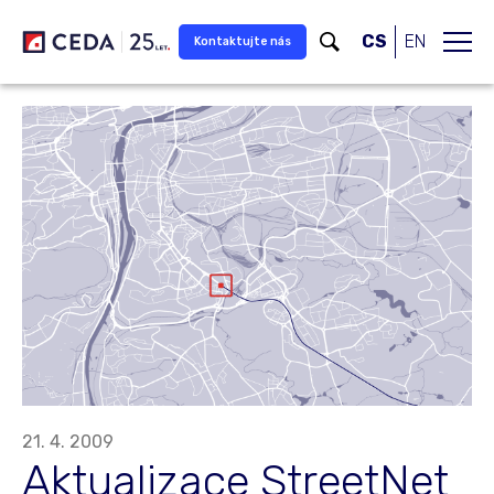
Přeskočit na hlavní obsah
CS
EN
Kontaktujte nás
21. 4. 2009
Aktualizace StreetNet