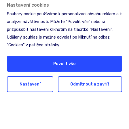
Nastavení cookies
Soubory cookie používáme k personalizaci obsahu reklam a k
analýze návštěvnosti. Můžete "Povolit vše" nebo si
přizpůsobit nastavení kliknutím na tlačítko "Nastavení".
Udělený souhlas je možné odvolat po kliknutí na odkaz
"Cookies" v patičce stránky.
Hledáte pomoc nebo
Povolit vše
inspiraci?
Nechte nám na sebe kontakt. Společně
Nastavení
Odmítnout a zavřít
najdeme nejlepší řešení pro dosažení vašich
cílů.
Ozvěte se nám