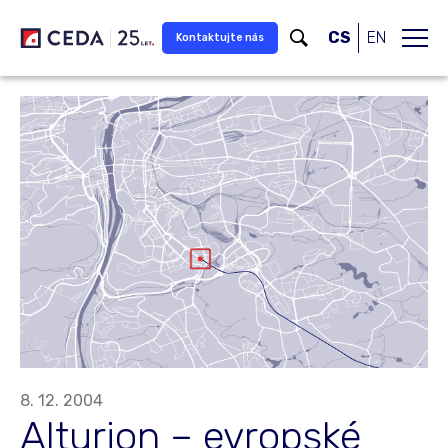
Přeskočit na hlavní obsah
CS
EN
Kontaktujte nás
8. 12. 2004
Alturion – evropské