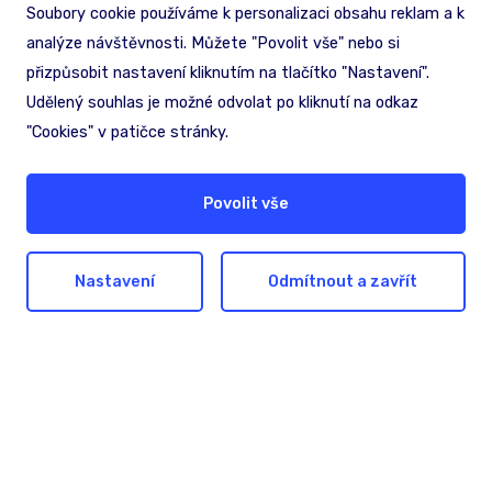
Soubory cookie používáme k personalizaci obsahu reklam a k
analýze návštěvnosti. Můžete "Povolit vše" nebo si
Hledáte pomoc nebo
přizpůsobit nastavení kliknutím na tlačítko "Nastavení".
inspiraci?
Udělený souhlas je možné odvolat po kliknutí na odkaz
"Cookies" v patičce stránky.
Nechte nám na sebe kontakt. Společně
najdeme nejlepší řešení pro dosažení vašich
Povolit vše
cílů.
Ozvěte se nám
Nastavení
Odmítnout a zavřít
CEDA Maps a.s
Jihlavská 1558/21