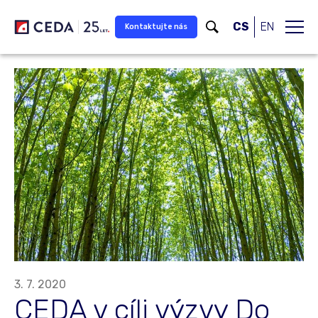
Přeskočit na hlavní obsah
CS
EN
Kontaktujte nás
3. 7. 2020
CEDA v cíli výzvy Do