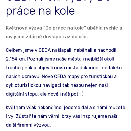
práce na kole
Květnová výzva “Do práce na kole” uběhla rychle a
my jsme zdárně došlapali až do cíle.
Celkem jsme v CEDA našlapali, naběhali a nachodili
2.154 km. Poznali jsme naše města i nejbližší okolí
trochu jinak a objevili nová místa dokonce i nedaleko
našich domovů. Nové CEDA mapy pro turistickou a
cykloturistickou navigaci tak nesou nejen naši
digitální stopu, ale nově i náš pot : )
Květnem však nekončíme, jedeme dál a s námi můžete
i vy! Zůstaňte nám věrni, brzy vás inspirujeme naší
další firemní výzvou.