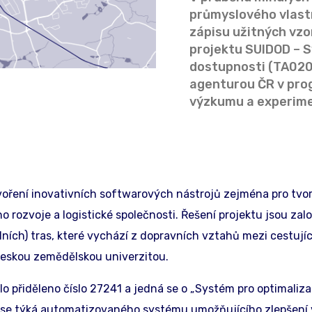
průmyslového vlastn
zápisu užitných vz
projektu SUIDOD – 
dostupnosti (TA02
agenturou ČR v pro
výzkumu a experime
voření inovativních softwarových nástrojů zejména pro tvor
o rozvoje a logistické společnosti. Řešení projektu jsou zal
ch) tras, které vychází z dopravních vztahů mezi cestujícími
 Českou zemědělskou univerzitou.
 přiděleno číslo 27241 a jedná se o „Systém pro optimaliza
í se týká automatizovaného systému umožňujícího zlepšení