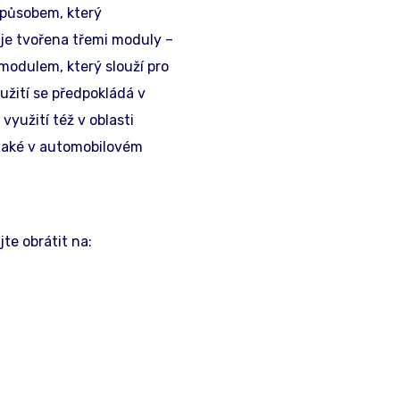
 způsobem, který
je tvořena třemi moduly –
odulem, který slouží pro
užití se předpokládá v
yužití též v oblasti
 také v automobilovém
te obrátit na: