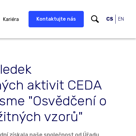
Kontaktujte nás
CS
EN
Kariéra
sledek
ých aktivit CEDA
 jsme "Osvědčení o
žitných vzorů"
dní získala naše společnost od Úřadu