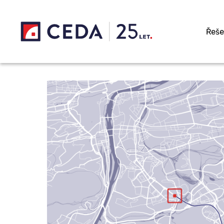
Přeskočit na hlavní obsah
Řeše