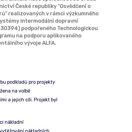
ictví České republiky "Osvědčení o
orů" realizovaných v rámci výzkumného
Systémy intermodální dopravní
030394) podpořeného Technologickou
gramu na podporu aplikovaného
ntálního vývoje ALFA.
bu podkladů pro projekty
ožena na volbě
 a jejich cíli. Projekt byl
ci nákladní
 vytěžování nákladních