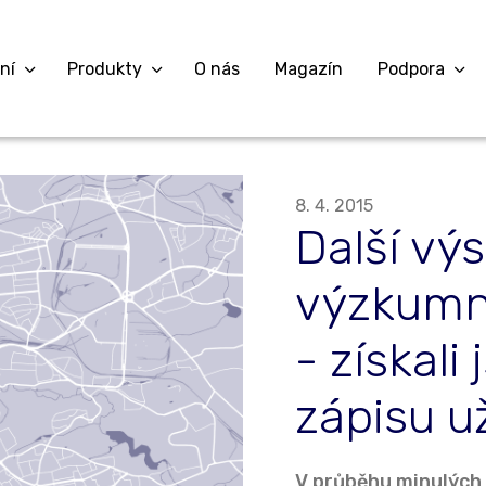
ní
Produkty
O nás
Magazín
Podpora
8. 4. 2015
Další vý
výzkumn
- získali
zápisu u
V průběhu minulých 