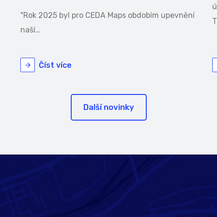
ú
"Rok 2025 byl pro CEDA Maps obdobím upevnění
T
naší…
Číst více
Další novinky