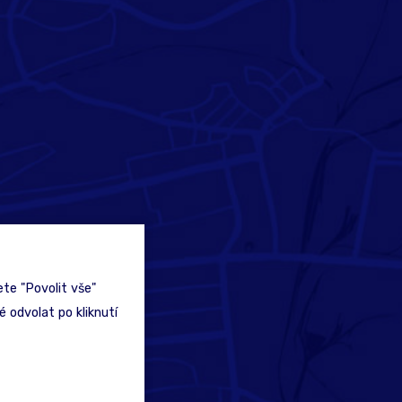
te "Povolit vše"
 odvolat po kliknutí