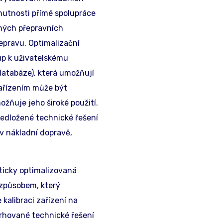
nutnosti přímé spolupráce
lných přepravních
epravu. Optimalizační
up k uživatelskému
 databáze), která umožňují
zařízením může být
možňuje jeho široké použití.
ředložené technické řešení
v nákladní dopravě,
ticky optimalizovaná
 způsobem, který
kalibraci zařízení na
rhované technické řešení