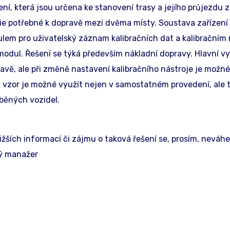
ení, která jsou určena ke stanovení trasy a jejího průjezdu
ie potřebné k dopravě mezi dvěma místy. Soustava zařízení 
m pro uživatelský záznam kalibračních dat a kalibračním m
modul. Řešení se týká především nákladní dopravy. Hlavní vy
vě, ale při změně nastavení kalibračního nástroje je možné v
ný vzor je možné využít nejen v samostatném provedení, ale
běných vozidel.
ižších informací či zájmu o taková řešení se, prosím, neváhej
vý manažer