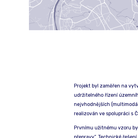
Projekt byl zaměřen na vyt
udržitelného řízení územníh
nejvhodnějších (multimodální
realizován ve spolupráci s
Prvnímu užitnému vzoru bylo
přepravy“. Technické řešen