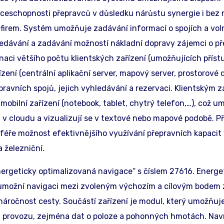
ceschopnosti přepravců v důsledku nárůstu synergie i bez 
firem. Systém umožňuje zadávání informací o spojích a vo
ledávání a zadávání možností nákladní dopravy zájemci o př
aci většího počtu klientských zařízení (umožňujících příst
ízení (centrální aplikační server, mapový server, prostorové
pravních spojů, jejich vyhledávání a rezervaci. Klientským 
 mobilní zařízení (notebook, tablet, chytrý telefon,…), což u
 v cloudu a vizualizují se v textové nebo mapové podobě. P
féře možnost efektivnějšího využívání přepravních kapacit 
 železniční.
nergeticky optimalizovaná navigace“ s číslem 27616. Energe
é umožní navigaci mezi zvoleným výchozím a cílovým bodem
áročnost cesty. Součástí zařízení je modul, který umožňuje 
z provozu, zejména dat o poloze a pohonných hmotách. Nav