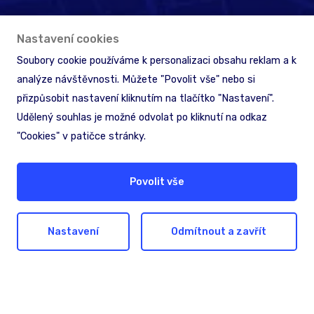
Nastavení cookies
Soubory cookie používáme k personalizaci obsahu reklam a k
analýze návštěvnosti. Můžete "Povolit vše" nebo si
přizpůsobit nastavení kliknutím na tlačítko "Nastavení".
Udělený souhlas je možné odvolat po kliknutí na odkaz
"Cookies" v patičce stránky.
Hledáte pomoc nebo
Povolit vše
inspiraci?
Nastavení
Odmítnout a zavřít
Nechte nám na sebe kontakt. Společně
najdeme nejlepší řešení pro dosažení vašich
cílů.