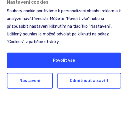
Nastavení cookies
Soubory cookie používáme k personalizaci obsahu reklam a k
analýze návštěvnosti. Můžete "Povolit vše" nebo si
přizpůsobit nastavení kliknutím na tlačítko "Nastavení".
Udělený souhlas je možné odvolat po kliknutí na odkaz
"Cookies" v patičce stránky.
Hledáte pomoc nebo
Povolit vše
inspiraci?
Nechte nám na sebe kontakt. Společně
Nastavení
Odmítnout a zavřít
najdeme nejlepší řešení pro dosažení vašich
cílů.
Ozvěte se nám