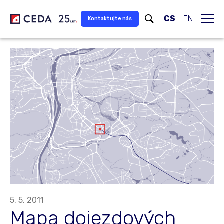
Přeskočit na hlavní obsah
CS
EN
Kontaktujte nás
5. 5. 2011
Mapa dojezdových