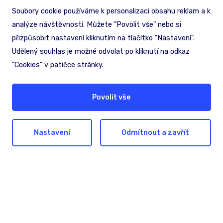
Soubory cookie používáme k personalizaci obsahu reklam a k
analýze návštěvnosti. Můžete "Povolit vše" nebo si
přizpůsobit nastavení kliknutím na tlačítko "Nastavení".
Udělený souhlas je možné odvolat po kliknutí na odkaz
"Cookies" v patičce stránky.
Povolit vše
Nastavení
Odmítnout a zavřít
Hledáte pomoc nebo
inspiraci?
Nechte nám na sebe kontakt. Společně
najdeme nejlepší řešení pro dosažení vašich
cílů.