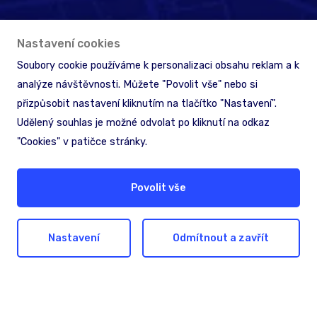
Nastavení cookies
Soubory cookie používáme k personalizaci obsahu reklam a k
analýze návštěvnosti. Můžete "Povolit vše" nebo si
přizpůsobit nastavení kliknutím na tlačítko "Nastavení".
Udělený souhlas je možné odvolat po kliknutí na odkaz
"Cookies" v patičce stránky.
Hledáte pomoc nebo
Povolit vše
inspiraci?
Nastavení
Odmítnout a zavřít
Nechte nám na sebe kontakt. Společně
najdeme nejlepší řešení pro dosažení vašich
cílů.