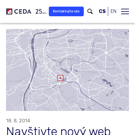
Přeskočit na hlavní obsah
CS
EN
Kontaktujte nás
18. 8. 2014
Navštivte nový web