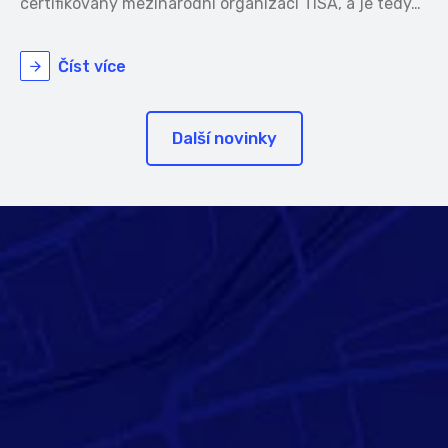
certifikovány mezinárodní organizací TISA, a je tedy…
Číst více
Další novinky