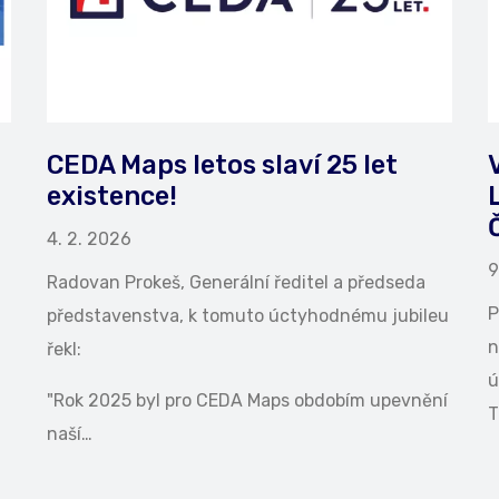
CEDA Maps letos slaví 25 let
existence!
4. 2. 2026
9
Radovan Prokeš, Generální ředitel a předseda
P
představenstva, k tomuto úctyhodnému jubileu
n
řekl:
ú
"Rok 2025 byl pro CEDA Maps obdobím upevnění
T
naší…