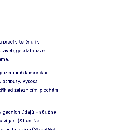
 prací v terénu i v
dstaveb, geodatabáze
eme.
ě pozemních komunikací.
6 atributy. Vysoká
říklad železnicím, plochám
igačních údajů – ať už se
onavigaci (StreetNet
terní databáze (StreetNet