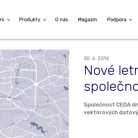
ní
Produkty
O nás
Magazín
Podpora
30. 6. 2016
Nové let
společn
Společnost CEDA dn
vektorových datový