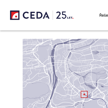
Přeskočit na hlavní obsah
Řeše