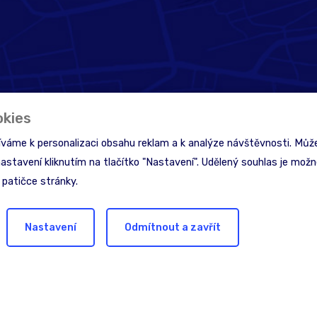
okies
íváme k personalizaci obsahu reklam a k analýze návštěvnosti. Může
nastavení kliknutím na tlačítko "Nastavení". Udělený souhlas je možné
 patičce stránky.
Nastavení
Odmítnout a zavřít
inspiraci?
C