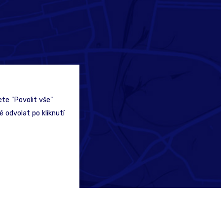
te "Povolit vše"
 odvolat po kliknutí
EDA Maps a.s