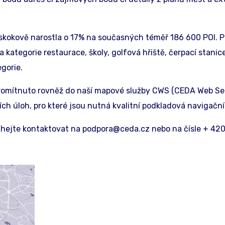
okově narostla o 17% na současných téměř 186 600 POI. Pr
 kategorie restaurace, školy, golfová hřiště, čerpací stanic
egorie.
romítnuto rovněž do naší mapové služby CWS (CEDA Web Ser
ích úloh, pro které jsou nutná kvalitní podkladová navigační
áhejte kontaktovat na podpora@ceda.cz nebo na čísle + 42