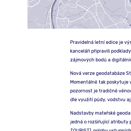
Pravidelná letní edice je vý
kanceláři připravili podkl
zájmových bodů a digitální
Nová verze geodatabáze Stre
Momentálně tak poskytuje ví
pozornost je tradičně věno
dle využití půdy, vodstvu a
Nadstavby mateřské geodata
jedná o rozšiřující atribut
TOURIST), polohy vstupních