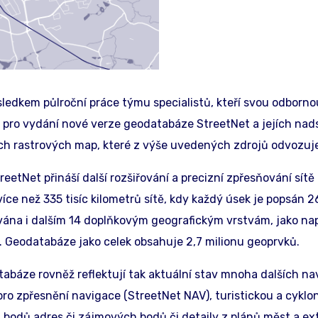
sledkem půlroční práce týmu specialistů, kteří svou odbornou
ady pro vydání nové verze geodatabáze StreetNet a jejích na
ch rastrových map, které z výše uvedených zdrojů odvozuj
etNet přináší další rozšiřování a precizní zpřesňování sít
ce než 335 tisíc kilometrů sítě, kdy každý úsek je popsán 2
vána i dalším 14 doplňkovým geografickým vrstvám, jako nap
j. Geodatabáze jako celek obsahuje 2,7 milionu geoprvků.
báze rovněž reflektují tak aktuální stav mnoha dalších nav
y pro zpřesnění navigace (StreetNet NAV), turistickou a cykl
 bodů adres či zájmových bodů či detaily z plánů měst a ex