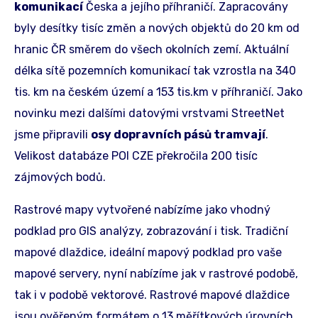
komunikací
Česka a jejího příhraničí. Zapracovány
byly desítky tisíc změn a nových objektů do 20 km od
hranic ČR směrem do všech okolních zemí. Aktuální
délka sítě pozemních komunikací tak vzrostla na 340
tis. km na českém území a 153 tis.km v příhraničí. Jako
novinku mezi dalšími datovými vrstvami StreetNet
jsme připravili
osy dopravních pásů tramvají
.
Velikost databáze POI CZE překročila 200 tisíc
zájmových bodů.
Rastrové mapy vytvořené nabízíme jako vhodný
podklad pro GIS analýzy, zobrazování i tisk. Tradiční
mapové dlaždice, ideální mapový podklad pro vaše
mapové servery, nyní nabízíme jak v rastrové podobě,
tak i v podobě vektorové. Rastrové mapové dlaždice
jsou ověřeným formátem o 13 měřítkových úrovních