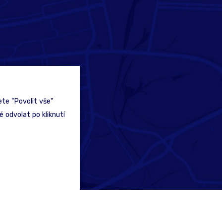
te "Povolit vše"
 odvolat po kliknutí