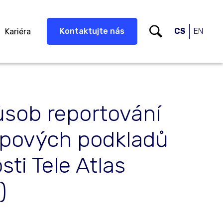
Kontaktujte nás
CS
EN
Kariéra
sob reportování
pových podkladů
ti Tele Atlas
)