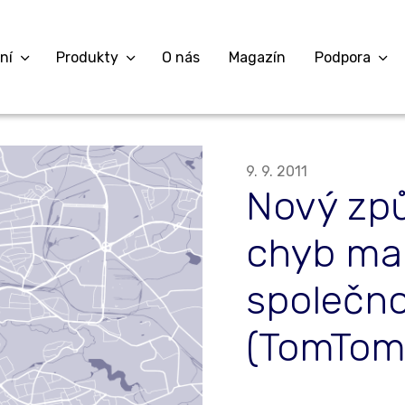
ní
Produkty
O nás
Magazín
Podpora
9. 9. 2011
Nový způ
chyb ma
společnos
(TomTom