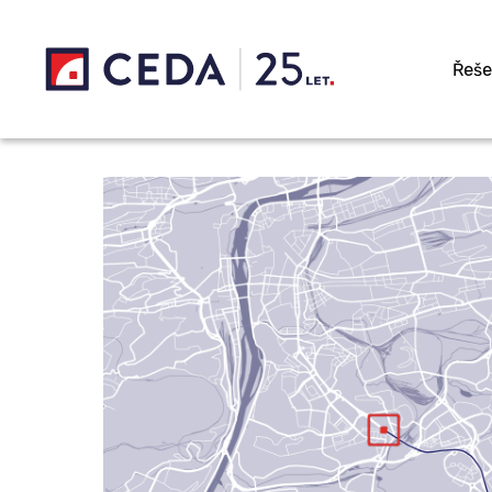
Přeskočit na hlavní obsah
Řeše