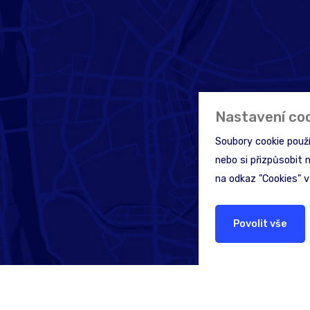
Nastavení co
Soubory cookie použ
nebo si přizpůsobit 
na odkaz "Cookies" v
Povolit vše
Hledáte pomoc nebo 