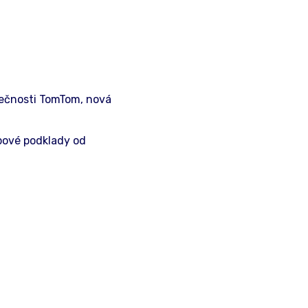
lečnosti TomTom, nová
apové podklady od