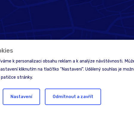
okies
íváme k personalizaci obsahu reklam a k analýze návštěvnosti. Může
nastavení kliknutím na tlačítko "Nastavení". Udělený souhlas je možné
 patičce stránky.
Nastavení
Odmítnout a zavřít
inspiraci?