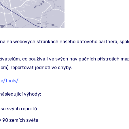
těna na webových stránkách našeho datového partnera, spo
ivatelům, co používají ve svých navigačních přístrojích m
Tom), reportovat jednotlivé chyby.
e/tools/
následující výhody:
usu svých reportů
v 90 zemích světa