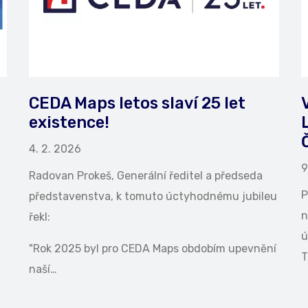
CEDA Maps letos slaví 25 let
existence!
4. 2. 2026
9
Radovan Prokeš, Generální ředitel a předseda
P
představenstva, k tomuto úctyhodnému jubileu
n
řekl:
ú
"Rok 2025 byl pro CEDA Maps obdobím upevnění
T
naší…