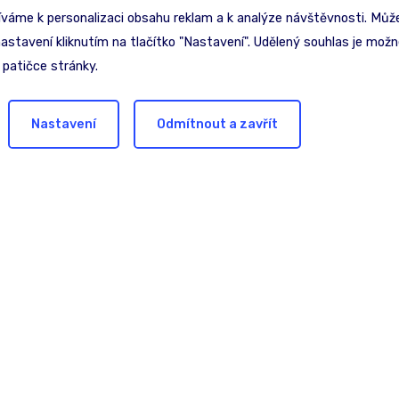
íváme k personalizaci obsahu reklam a k analýze návštěvnosti. Může
nastavení kliknutím na tlačítko "Nastavení". Udělený souhlas je možné
 patičce stránky.
Nastavení
Odmítnout a zavřít
inspiraci?
C
najdeme nejlepší řešení pro
Ji
1
T:
E: