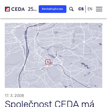
Přeskočit na hlavní obsah
CS
EN
Kontaktujte nás
17. 3. 2008
Společnost CEDA má