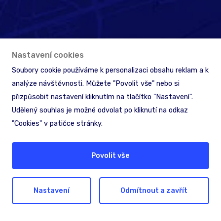
Hledáte pomoc nebo
Nastavení cookies
inspiraci?
Soubory cookie používáme k personalizaci obsahu reklam a k
analýze návštěvnosti. Můžete "Povolit vše" nebo si
Nechte nám na sebe kontakt. Společně
přizpůsobit nastavení kliknutím na tlačítko "Nastavení".
najdeme nejlepší řešení pro dosažení vašich
Udělený souhlas je možné odvolat po kliknutí na odkaz
cílů.
"Cookies" v patičce stránky.
Ozvěte se nám
Povolit vše
Nastavení
Odmítnout a zavřít