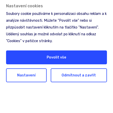
Nastavení cookies
Soubory cookie používáme k personalizaci obsahu reklam a k
analýze návštěvnosti. Můžete "Povolit vše" nebo si
přizpůsobit nastavení kliknutím na tlačítko "Nastavení".
Udělený souhlas je možné odvolat po kliknutí na odkaz
"Cookies" v patičce stránky.
Povolit vše
Nastavení
Odmítnout a zavřít
Hledáte pomoc nebo
inspiraci?
Nechte nám na sebe kontakt. Společně
najdeme nejlepší řešení pro dosažení vašich