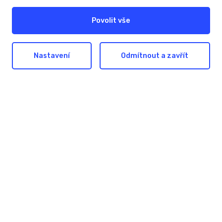
Povolit vše
Nastavení
Odmítnout a zavřít
Hledáte pomoc nebo
inspiraci?
Nechte nám na sebe kontakt. Společně
najdeme nejlepší řešení pro dosažení vašich
cílů.
Ozvěte se nám