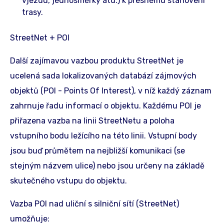
vjezdu, jednosměrky atd.) k přesnému stanovení
trasy.
StreetNet + POI
Další zajímavou vazbou produktu StreetNet je
ucelená sada lokalizovaných databází zájmových
objektů (POI - Points Of Interest), v níž každý záznam
zahrnuje řadu informací o objektu. Každému POI je
přiřazena vazba na linii StreetNetu a poloha
vstupního bodu ležícího na této linii. Vstupní body
jsou buď průmětem na nejbližší komunikaci (se
stejným názvem ulice) nebo jsou určeny na základě
skutečného vstupu do objektu.
Vazba POI nad uliční s silniční sítí (StreetNet)
umožňuje: