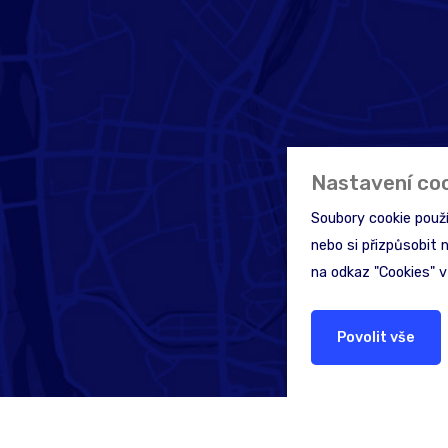
Nastavení co
Soubory cookie použ
nebo si přizpůsobit 
na odkaz "Cookies" v
Povolit vše
Hledáte pomoc nebo 