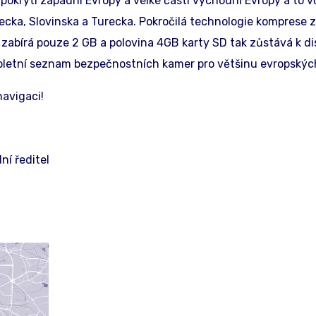
pokrytí západní Evropy a velké části východní Evropy a to v
ecka, Slovinska a Turecka. Pokročilá technologie komprese zaj
zabírá pouze 2 GB a polovina 4GB karty SD tak zůstává k dis
pletní seznam bezpečnostních kamer pro většinu evropskýc
navigaci!
ní ředitel