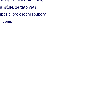
četně Malty a Bulharska,
išťuje, že tato větší,
pozici pro osobní soubory.
h zemí.