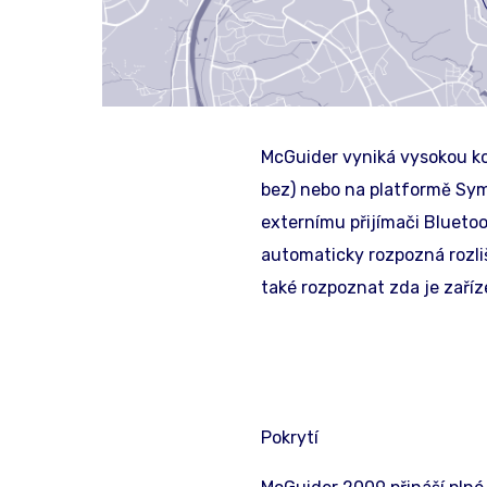
McGuider vyniká vysokou ko
bez) nebo na platformě Symb
externímu přijímači Bluetoo
automaticky rozpozná rozliš
také rozpoznat zda je zaříz
Pokrytí