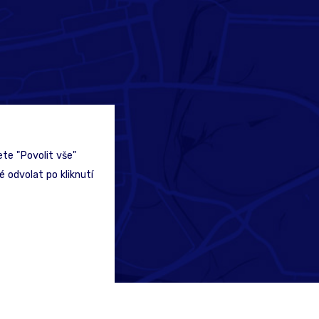
te "Povolit vše"
 odvolat po kliknutí