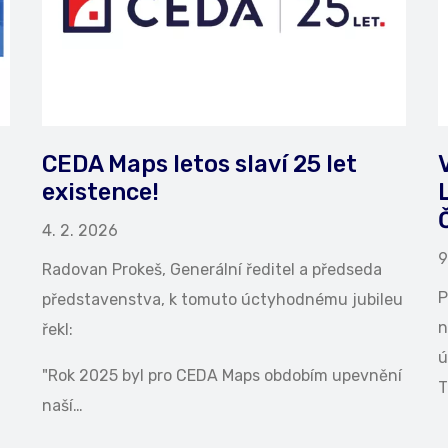
CEDA Maps letos slaví 25 let
existence!
4. 2. 2026
9
Radovan Prokeš, Generální ředitel a předseda
P
představenstva, k tomuto úctyhodnému jubileu
n
řekl:
ú
"Rok 2025 byl pro CEDA Maps obdobím upevnění
T
naší…