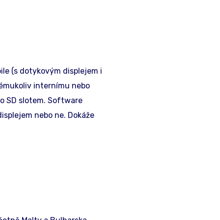
le (s dotykovým displejem i
kémukoliv internímu nebo
bo SD slotem. Software
 displejem nebo ne. Dokáže