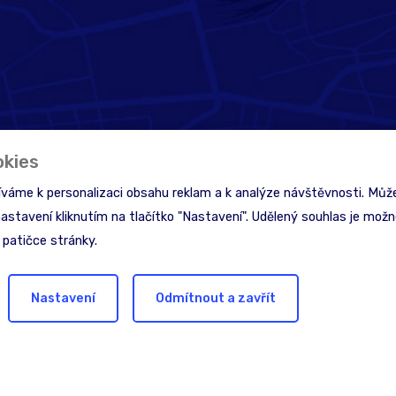
okies
íváme k personalizaci obsahu reklam a k analýze návštěvnosti. Může
nastavení kliknutím na tlačítko "Nastavení". Udělený souhlas je možné
 patičce stránky.
Nastavení
Odmítnout a zavřít
inspiraci?