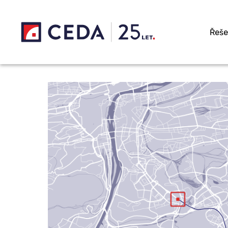
Přeskočit na hlavní obsah
Řeše