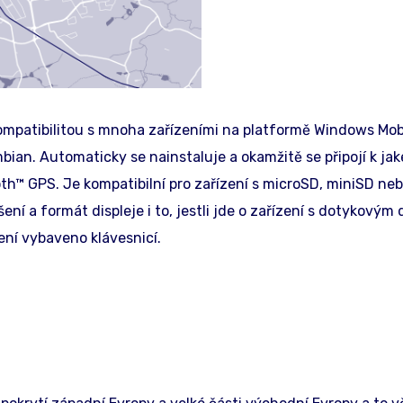
mpatibilitou s mnoha zařízeními na platformě Windows Mobi
ian. Automaticky se nainstaluje a okamžitě se připojí k ja
th™ GPS. Je kompatibilní pro zařízení s microSD, miniSD ne
ení a formát displeje i to, jestli jde o zařízení s dotykovým
ení vybaveno klávesnicí.