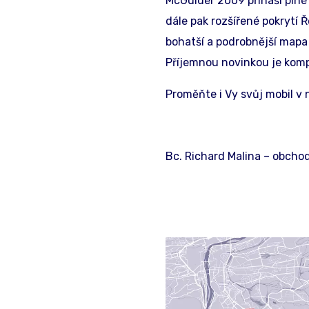
McGuider 2009 přináší plné 
dále pak rozšířené pokrytí Ř
bohatší a podrobnější mapa 
Příjemnou novinkou je kom
Proměňte i Vy svůj mobil v 
Bc. Richard Malina – obchod