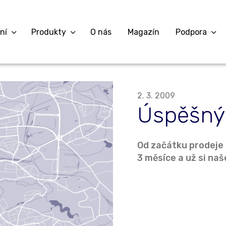
ní
Produkty
O nás
Magazín
Podpora
2. 3. 2009
Úspěšný
Od začátku prodeje
3 měsíce a už si naš