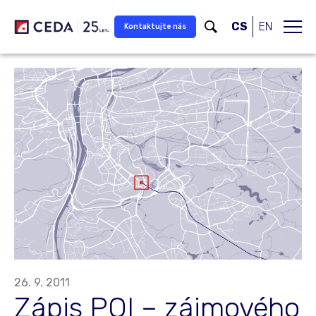
Přeskočit na hlavní obsah
CS
EN
Kontaktujte nás
26. 9. 2011
Zápis POI – zájmového