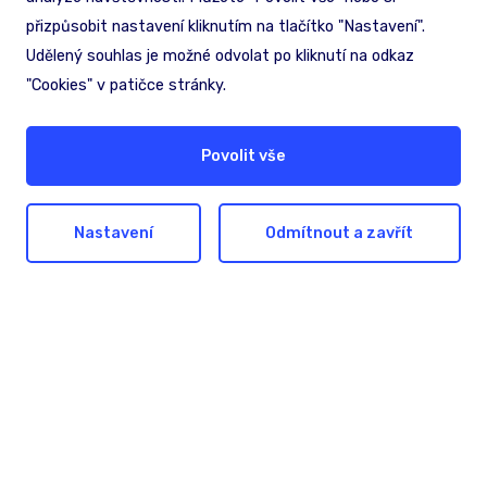
přizpůsobit nastavení kliknutím na tlačítko "Nastavení".
Udělený souhlas je možné odvolat po kliknutí na odkaz
"Cookies" v patičce stránky.
Hledáte pomoc nebo
inspiraci?
Povolit vše
Nechte nám na sebe kontakt. Společně
Nastavení
Odmítnout a zavřít
najdeme nejlepší řešení pro dosažení vašich
cílů.
Ozvěte se nám